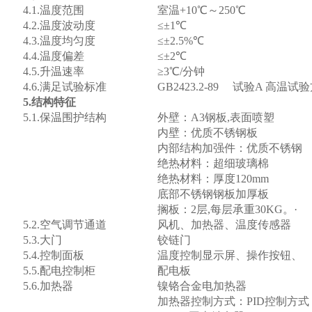
4.1.温度范围
室温+10℃～250℃
4.2.
温度波动度
≤±
1
℃
4.3.温度均匀度
≤±2.5%℃
4.4.温度偏差
≤±2℃
4.
5.升温速率
≥3℃/分钟
4.
6
.
满足试验标准
GB2423.2-89
试验
A
高温试验
5.
结构特征
5.1.保温围护结构
外壁：A3钢板,表面喷塑
内壁：优质不锈钢板
内部结构加强件：优质不锈钢
绝热材料：超细玻璃棉
绝热材料：厚度120mm
底部不锈钢钢板加厚板
搁板：2层,每层承重30KG。·
5.2.
空气调节通道
风机、加热器、温度传感器
5.3.
大门
铰链门
5.4.
控制面板
温度控制显示屏、操作按钮、
5.5.
配电控制柜
配电板
5.6.
加热器
镍铬合金电加热器
加热器控制方式：
PID
控制方式