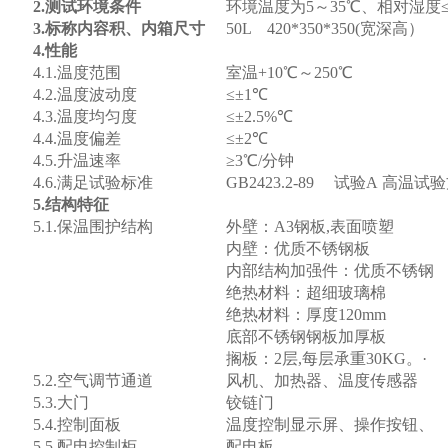
2.
测试环境条件
环境温度为
5
～
35
℃、相对湿度
3.标称内容积、内箱尺寸
50L 420*350*350(宽深高）
4.
性能
产
4.1.温度范围
室温+10℃～250℃
4.2.
温度波动度
≤±
1
℃
4.3.温度均匀度
≤±2.5%℃
4.4.温度偏差
≤±2℃
4.
5.升温速率
≥3℃/分钟
4.
6
.
满足试验标准
GB2423.2-89
试验
A
高温试验
5.
结构特征
5.1.保温围护结构
外壁：A3钢板,表面喷塑
内壁：优质不锈钢板
内部结构加强件：优质不锈钢
绝热材料：超细玻璃棉
绝热材料：厚度120mm
底部不锈钢钢板加厚板
搁板：2层,每层承重30KG。·
5.2.
空气调节通道
风机、加热器、温度传感器
5.3.
大门
铰链门
5.4.
控制面板
温度控制显示屏、操作按钮、
5.5.
配电控制柜
配电板