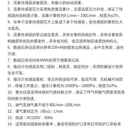
2、流量传感器灵敏度高，有极小的始动流量。
3、流量传感器芯片采用热质量流量计，无需温度压力补偿，保证了传
感器的高精度计量。流量计量程为0 L/min～100L/min，精度为±2%。
产
4、在单个流量传感器芯片上集成了多个传感器，使传感器的量程比大
大提高。
5、流量传感器的零点稳定度高，具有全量程高稳定性，具有全量程高
精确度和优良的重复性，具有低功耗、低压损和响应速度快的特点。
6、数据记录仪采用分辨率128×64的图形点阵液晶，全中文界面，操作
方便。
7、数据记录仪内有4M内存用于测量值记录。
8、微压计传感器采用二线制，精度高，稳定性好；采用防爆设计使用
安全可靠。
9、微压计传感器量程、零点外部连续可调，阻尼可调、无机械可动部
分，维修工作量少。微压计量程为-1000Pa～1000Pa，精度为1Pa。
10、整台仪器采用特殊的气路转换元件，保证了呼气和吸气两套管路系
统转换方便快捷。
11、抽气泵抽气量不低于40L/min~100L/min
12、通气量恒定为（85±1）L/min
13、电源：AC220V，50Hz
14、适用新的国家标准要求，兼容劳保防护口罩和日常防护口罩标准