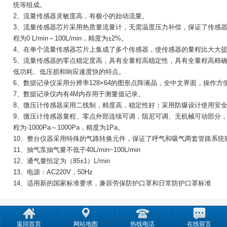
统等组成。
2、流量传感器灵敏度高，有极小的始动流量。
3、流量传感器芯片采用热质量流量计，无需温度压力补偿，保证了传感
产
程为0 L/min～100L/min，精度为±2%。
4、在单个流量传感器芯片上集成了多个传感器，使传感器的量程比大大
5、流量传感器的零点稳定度高，具有全量程高稳定性，具有全量程高精
低功耗、低压损和响应速度快的特点。
6、数据记录仪采用分辨率128×64的图形点阵液晶，全中文界面，操作方
7、数据记录仪内有4M内存用于测量值记录。
8、微压计传感器采用二线制，精度高，稳定性好；采用防爆设计使用安
9、微压计传感器量程、零点外部连续可调，阻尼可调、无机械可动部分
程为-1000Pa～1000Pa，精度为1Pa。
10、整台仪器采用特殊的气路转换元件，保证了呼气和吸气两套管路系统
11、抽气泵抽气量不低于40L/min~100L/min
12、通气量恒定为（85±1）L/min
13、电源：AC220V，50Hz
14、适用新的国家标准要求，兼容劳保防护口罩和日常防护口罩标准
返回首页
网站地图
热线电话
在线留言