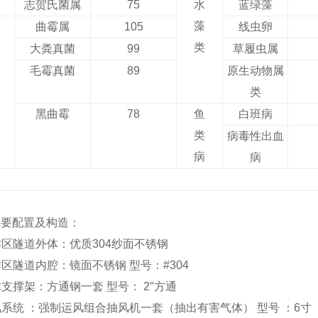
志贺氏菌属
75
水
蓝绿藻
藻
曲霉属
105
线虫卵
类
大粪真菌
99
草履虫属
毛霉真菌
89
原生动物属
类
黑曲霉
78
鱼
白班病
类
病毒性出血
病
病
主要配置及构造：
工作区隧道外体：优质304纱面不锈钢
工作区隧道内腔：镜面不锈钢 型号：#304
机体支撑架：方通钢一套 型号： 2″方通
运风系统 ：强制运风组合抽风机一套（抽出有害气体） 型号 ：6寸