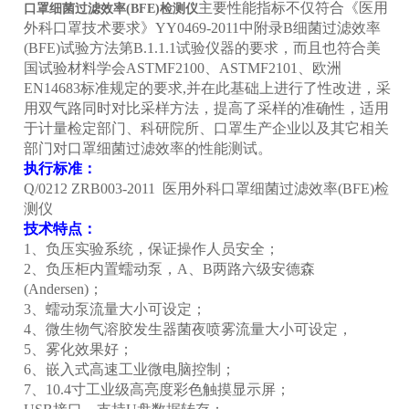
主要性能指标不仅符合《医用
口罩细菌过滤效率(BFE)检测仪
外科口罩技术要求》YY0469-2011中附录B细菌过滤效率
(BFE)试验方法第B.1.1.1试验仪器的要求，而且也符合美
国试验材料学会ASTMF2100、ASTMF2101、欧洲
EN14683标准规定的要求,并在此基础上进行了性改进，采
用双气路同时对比采样方法，提高了采样的准确性，适用
于计量检定部门、科研院所、口罩生产企业以及其它相关
部门对口罩细菌过滤效率的性能测试。
执行标准：
Q/0212 ZRB003-2011 医用外科口罩细菌过滤效率(BFE)检
测仪
技术特点：
1、负压实验系统，保证操作人员安全；
2、负压柜内置蠕动泵，A、B两路六级安德森
(Andersen)；
3、蠕动泵流量大小可设定；
4、微生物气溶胶发生器菌夜喷雾流量大小可设定，
5、雾化效果好；
6、嵌入式高速工业微电脑控制；
7、10.4寸工业级高亮度彩色触摸显示屏；