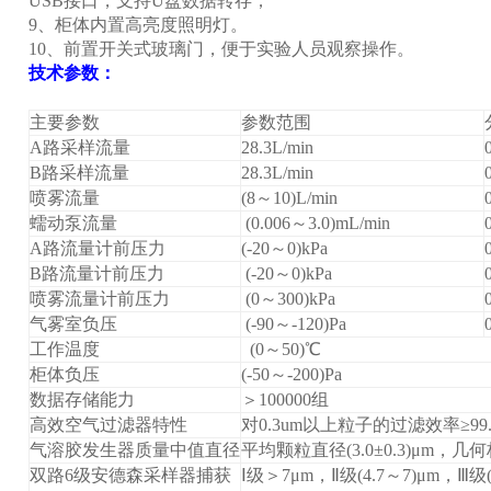
USB接口，支持U盘数据转存；
9、柜体内置高亮度照明灯。
10、前置开关式玻璃门，便于实验人员观察操作。
技术参数：
主要参数
参数范围
A路采样流量
28.3L/min
B路采样流量
28.3L/min
品
喷雾流量
(8～10)L/min
蠕动泵流量
(0.006～3.0)mL/min
A路流量计前压力
(-20～0)kPa
B路流量计前压力
(-20～0)kPa
喷雾流量计前压力
(0～300)kPa
气雾室负压
(-90～-120)Pa
工作温度
(0～50)℃
柜体负压
(-50～-200)Pa
数据存储能力
＞100000组
高效空气过滤器特性
对0.3um以上粒子的过滤效率≥99.
气溶胶发生器质量中值直径
平均颗粒直径(3.0±0.3)μm，几何
双路6级安德森采样器捕获
Ⅰ级＞7μm，Ⅱ级(4.7～7)μm，Ⅲ级(3