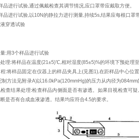
样品进行试验,通过佩戴检查其调节情况,应口罩带应戴取方便。
样品进行试验,以10N的静拉力进行测量,持续5s,结果应每根口
血液穿透试验
量:用3个样品进行试验
处理:将样品在温度(21±5)℃,相对湿度(85±5)%的环境下预处理
程:将样品固定在仪器上的样品夹具上(见图1),在距样品中心位置30.5c
配制方法见附录A)以16.0kPa(120mmHg)的压力从内径为0
视检查结果处理:检查样品内侧面是否有渗透。如果目视检查可疑
断是否有合成血液渗透。结果均应符合4.5的要求。