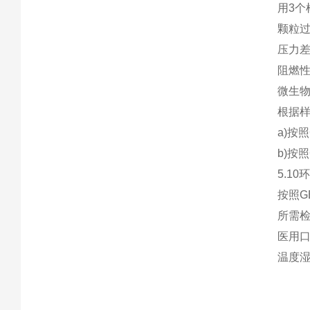
用3个
颗粒过
压力
阻燃
微生
根据样
a)按
b)按
5.1
按照G
所需
医用
温度湿