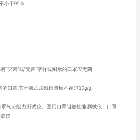
不小于95%
上标志有“灭菌”或“无菌”字样或图示的口罩应无菌
灭菌的口罩,其环氧乙烷残留量应不超过10g/g。
口罩气流阻力测试仪、医用口罩阻燃性能测试仪、口罩
色谱仪