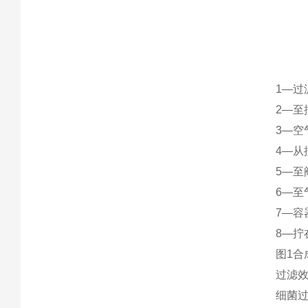
1—过
2—至控
3—空气
4—从
5—至
6—至
7—容
8—拧
图1合
过滤
细菌过