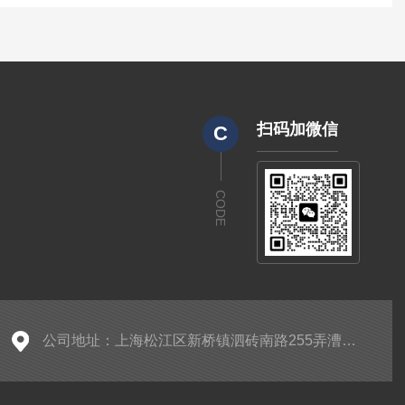
扫码加微信
C
CODE
公司地址：上海松江区新桥镇泗砖南路255弄漕河泾开发区名企公馆59栋2层至4层（厂址：上海金山区亭林工业园区亭谊路68号简户科技园近南亭公路）