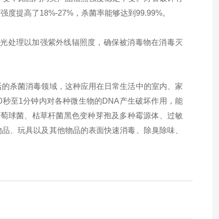
高了18%-27%，杀菌率能够达到99.99%。
部抛光处理以加强紫外线辐照度，确保被消毒物在消毒灭
活的杀菌消毒领域，这种应用在日常生活中的室内、家
0秒至1分钟内对各种微生物的DNA产生破坏作用，能
黄葡萄球菌、枯草杆菌黑色变种芽孢及多种霉源体、过敏
物品、玩具以及其他物品的表面快速消毒、除臭除味、