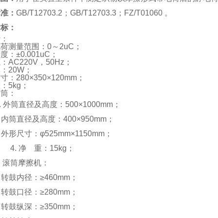
标准：
GB/T12703.2；GB/T12703.3；FZ/T01060 。
指标：
计：
荷测量范围：0～2uC；
度：±0.001uC；
：AC220V，50Hz；
：20W；
：280×350×120mm；
：5kg；
第筒：
外筒直径及高度：500×1000mm；
内筒直径及高度：400×950mm；
外形尺寸：φ525mm×1150mm；
 净 重：15kg；
滚筒摩擦机：
转鼓内径：≥460mm；
转鼓口径：≥280mm；
转鼓纵深：≥350mm；