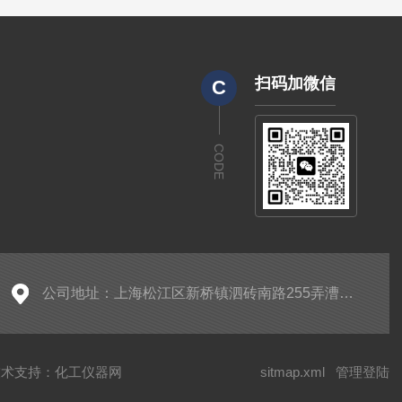
扫码加微信
C
CODE
公司地址：上海松江区新桥镇泗砖南路255弄漕河泾开发区名企公馆59栋2层至4层（厂址：上海金山区亭林工业园区亭谊路68号简户科技园近南亭公路）
术支持：
化工仪器网
sitmap.xml
管理登陆