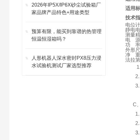
2026年IP5X/IP6X砂尘试验箱厂
适用
家品牌产品特色+用途类型
技术
电位
静电电
预算有限，能买到靠谱的热管理
测量精
恒温恒湿箱吗？
电 源
功 率
外形尺寸
净 重
人形机器人深水密封PX8压力浸
法拉
水试验机测试厂家选型推荐
1. 
2. 
3. 
4.
C、
1. 
2. 
3. 