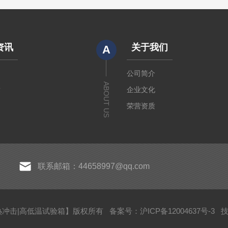
资讯
关于我们
A
闻
公司简介
ABOUT US
章
企业文化
荣营资质
联系邮箱：44658997@qq.com
箱|冷热冲击|高低温试验箱】版权所有
备案号：沪ICP备12004637号-3
技