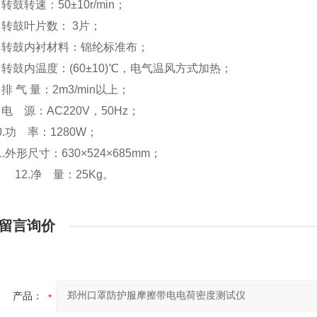
转鼓转速：50±10r/min；
转鼓叶片数： 3片；
 转鼓内衬材料：锦纶标准布；
转鼓内温度：(60±10)℃，电气温风方式加热；
排 气 量：2m3/min以上；
电 源：AC220V，50Hz；
功 率：1280W；
外形尺寸：630×524×685mm；
.净 量：25Kg。
留言询价
产品：