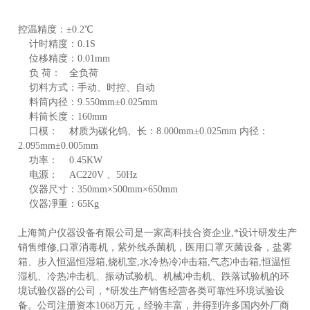
控温精度：±0.2℃
计时精度：0.1S
位移精度：0.01mm
负 荷： 全负荷
切料方式：手动、时控、自动
料筒内径：9.550mm±0.025mm
料筒长度：160mm
口模： 材质为碳化钨、长：8.000mm±0.025mm 内径：
2.095mm±0.005mm
功率： 0.45KW
电源： AC220V 、50Hz
仪器尺寸：350mm×500mm×650mm
仪器凈重：65Kg
上海简户仪器设备有限公司是一家高科技合资企业,*设计研发生产
销售维修,口罩消毒机，紫外线杀菌机，医用口罩灭菌设备，盐雾
箱、步入恒温恒湿箱,烧机室,水冷热冷冲击箱,气态冲击箱,恒温恒
湿机、冷热冲击机、振动试验机、机械冲击机、跌落试验机的环
境试验仪器的公司，*研发生产销售经营各类可靠性环境试验设
备。公司注册资本1068万元，经验丰富，并得到许多国内外厂商