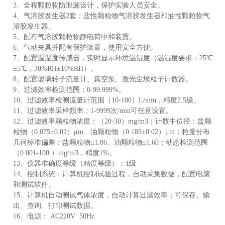
3、全程颗粒物防泄漏设计，保护实验人员安全。
4、气溶胶发生器2套：盐性颗粒物气溶胶发生器和油性颗粒物气
溶胶发生器。
产
5、配有气溶胶颗粒物静电荷中和装置。
6、气动夹具并配有保护装置，使用安全方便。
7、配置温湿度传感器，实时显示环境温湿度（温湿度要求：25℃
±5℃，30%RH±10%RH）。
8、配置玻璃转子流量计、真空泵、激光尘埃粒子计数器。
9、过滤效率检测范围：0-99.999%。
10、过滤效率检测流量计范围（10-100）L/min，精度2.5级。
11、过滤效率采样频率：1-9999次/min可任意设置。
12、过滤效率颗粒物浓度：（20-30）mg/m3；计数中位径：盐颗
粒物（0.075±0.02）μm、油颗粒物（0.185±0.02）μm；粒度分布
几何标准偏差：盐颗粒物≤1.86、油颗粒物≤1.60；动态检测范围
（0.001-100 ）mg/m3，精度1%。
13、仪器准确度等级（精度等级）：1级
14、控制系统：计算机控制试验过程，自动采集数据，配置电脑
和测试软件。
15、计算机自动测试气体浓度，自动计算过滤效率；可保存、输
出、查询、打印测试数据。
16、电源： AC220V 50Hz