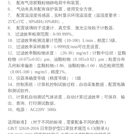
5、 配有气溶胶颗粒物静电荷中和装置。
6、 气动夹具并配有保护装置，使用安全方便。
7、 配置温湿度传感器，实时显示环境温湿度（温湿度要求：
25℃±5℃，30%RH±10%RH）。
8、 配置玻璃转子流量计、真空泵、激光尘埃粒子计数器。
9、 过滤效率检测范围：0-99.999%。
10、过滤效率检测流量计范围（10-100）L/min，精度2.5级。
11、过滤效率采样频率：1-9999次/min可任意设置。
12、过滤效率颗粒物浓度：（20-30）mg/m3；计数中位径：盐颗
粒物（0.075±0.02）μm、油颗粒物（0.185±0.02）μm；粒度分布
几何标准偏差：盐颗粒物≤1.86、油颗粒物≤1.60；动态检测范围
（0.001-100 ）mg/m3，精度1%。
13、仪器准确度等级（精度等级）：1级
14、控制系统：计算机控制试验过程，自动采集数据，配置电脑
和测试软件。
15、计算机自动测试气体浓度，自动计算过滤效率；可保存、输
出、查询、打印测试数据。
16、电源： AC220V 50Hz
适用标准】（对于不同的标准，需要配备不同的配件）
GB/T 32610-2016 日常防护型口罩技术规范 6.13(附录A)