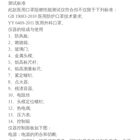
测试标准
此款医用口罩阻燃性能测试仪符合但不仅限于下列标准：
GB 19083-2010 医用防护口罩技术要求;
产
YY 0469-2011 医用外科口罩。
仪器的组成与使用
1、防风板;
2、燃烧箱;
3、玻璃门;
4、金属头模;
5、焰高标尺杆;
6、焰高测量标尺;
7、紧定螺钉;
8、点火器;
9、残渣容器;
10、电阻丝
11、头模定位螺钉;
12、热电偶;
13、压力表;
14、控制箱
仪器控制面板如下图：
电源：电源的闭合和切断;