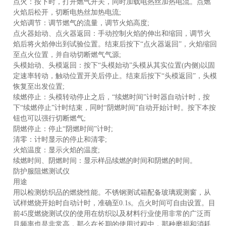
点火：按下时，打开燃气开关，同时加载电热丝加热电流。点燃
火焰后松开，切断电热丝加热电流;
火焰调节：调节燃气的流量，调节火焰高度;
点火器始动、点火器返回：手动控制火焰的伸出和缩回，调节火
焰后将火焰伸出到试验位置。结束后按下“点火器返回”，火焰缩回
至点火位置，并自动切断燃气气源;
头模始动、头模返回：按下“头模始动”头模从其实位置(内侧)以固
定速率转动，触动位置开关后停止。结束后按下“头模返回”，头模
恢复至出发位置;
续燃停止：头模转动停止之后，“续燃时间”计时器自动计时，按
下“续燃停止”计时结束，同时“阴燃时间”自动开始计时。按下本按
钮也可以强行切断燃气;
阴燃停止：停止“阴燃时间”计时;
清零：计时显示的停止和清零;
火焰温度：显示火焰的温度;
续燃时间、阴燃时间：显示样品续燃的时间和阴燃的时间。
防护服阻燃测试仪
用途
用以检测纺织品的燃烧性能。不锈钢测试箱配备玻璃观测窗，从
试样燃烧开始时自动计时，准确至0.1s。点火时间可自由设置。目
前45度燃烧测试仪的使用在纺织以及材料行业使用非常的广泛而
且频率也是非常高，那么在长期的使用过程中，那种磨损和消耗