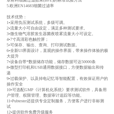
罩材料细菌过滤效果(BFE)的标准试验方法
5.欧洲EN14683细菌过滤率
技术优势：
1•采用负压测试系统，多级可调。
2•流量大小可自由设定，满足多种测试要求。
3•微生物气溶胶发生器菌夜喷雾流量大小可设定。
4•7寸高清彩色触控屏；
5•可保存、输出、查询、打印测试数据。
6•全新UI界面设计，直观的操作界面，带来操作体验的极
大提升
7•设备自带*数据储存功能，储存数据可达50000条
8•微型打印机和USB通用数据接口，方便数据输出和传
递
9•过载保护、以及掉电记忆等智能配置，有效保证用户的
操作安全
10•可选配GMP《计算机化系统》要求测试软件，具备用
户管理、权限管理、数据审计追踪等功能。
11•Pubtester还提供专业定制服务，方便客户进行非标测
试
12•提供软件免费升级服务