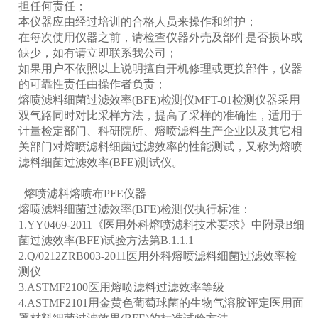
担任何责任；
本仪器应由经过培训的合格人员来操作和维护；
在每次使用仪器之前，请检查仪器外壳及部件是否损坏或
产
缺少，如有请立即联系我公司；
如果用户不依照以上说明擅自开机修理或更换部件，仪器
的可靠性责任由操作者负责；
熔喷滤料细菌过滤效率(BFE)检测仪MFT-01检测仪器采用
双气路同时对比采样方法，提高了采样的准确性，适用于
计量检定部门、科研院所、熔喷滤料生产企业以及其它相
关部门对熔喷滤料细菌过滤效率的性能测试，又称为熔喷
滤料细菌过滤效率(BFE)测试仪。
熔喷滤料熔喷布PFE仪器
熔喷滤料细菌过滤效率(BFE)检测仪执行标准：
1.YY0469-2011《医用外科熔喷滤料技术要求》中附录B细
菌过滤效率(BFE)试验方法第B.1.1.1
2.Q/0212ZRB003-2011医用外科熔喷滤料细菌过滤效率检
测仪
3.ASTMF2100医用熔喷滤料过滤效率等级
4.ASTMF2101用金黄色葡萄球菌的生物气溶胶评定医用面