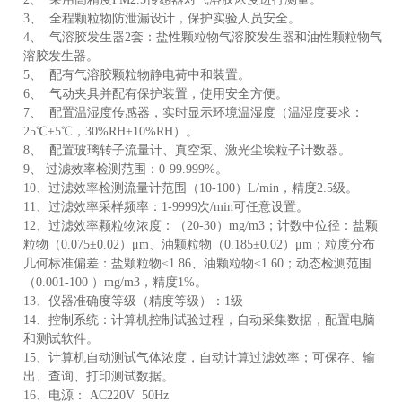
3、 全程颗粒物防泄漏设计，保护实验人员安全。
4、 气溶胶发生器2套：盐性颗粒物气溶胶发生器和油性颗粒物气
溶胶发生器。
5、 配有气溶胶颗粒物静电荷中和装置。
6、 气动夹具并配有保护装置，使用安全方便。
7、 配置温湿度传感器，实时显示环境温湿度（温湿度要求：
25℃±5℃，30%RH±10%RH）。
8、 配置玻璃转子流量计、真空泵、激光尘埃粒子计数器。
9、 过滤效率检测范围：0-99.999%。
10、过滤效率检测流量计范围（10-100）L/min，精度2.5级。
11、过滤效率采样频率：1-9999次/min可任意设置。
12、过滤效率颗粒物浓度：（20-30）mg/m3；计数中位径：盐颗
粒物（0.075±0.02）μm、油颗粒物（0.185±0.02）μm；粒度分布
几何标准偏差：盐颗粒物≤1.86、油颗粒物≤1.60；动态检测范围
（0.001-100 ）mg/m3，精度1%。
13、仪器准确度等级（精度等级）：1级
14、控制系统：计算机控制试验过程，自动采集数据，配置电脑
和测试软件。
15、计算机自动测试气体浓度，自动计算过滤效率；可保存、输
出、查询、打印测试数据。
16、电源： AC220V 50Hz