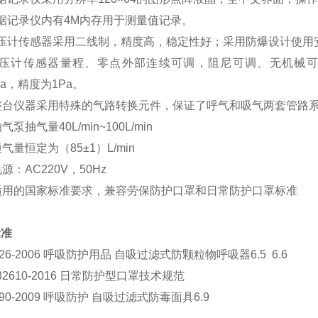
据记录仪内有4M内存用于测量值记录。
微压计传感器采用二线制，精度高，稳定性好；采用防爆设计使用
微压计传感器量程、零点外部连续可调，阻尼可调、无机械可动
0Pa，精度为1Pa。
、整台仪器采用特殊的气路转换元件，保证了呼气和吸气两套管路
气泵抽气量40L/min~100L/min
通气量恒定为（85±1）L/min
电源：AC220V，50Hz
、适用的国家标准要求，兼容劳保防护口罩和日常防护口罩标准
标准
626-2006 呼吸防护用品 自吸过滤式防颗粒物呼吸器6.5 6.6
 32610-2016 日常防护型口罩技术规范
890-2009 呼吸防护 自吸过滤式防毒面具6.9