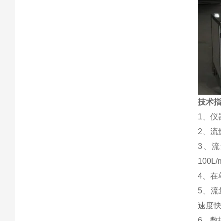
技术
1、
2、
3、
100L
4、
5、
速度
6、数