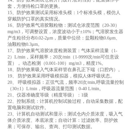
套，方便待检口罩的更换。
15、防护效果测试采用标准头模：1个标准头模，模仿人
穿戴防护口罩的真实情况。
16、防护效果气溶胶颗粒物：测试仓浓度范围（20-30）
mg/m3，可调整设置，浓度波动小于±10%；气溶胶发生器
产生粒径分布0.02-2μm，质量中位径：盐颗粒物0.6μm、
油颗粒物0.3μm。
17、防护效果气溶胶浓度检测装置：气体采样流量（1-
2）L/min，采样频率：20次/min（1-9999次/min可任意设
置）， 动态检测（0.001-100）mg/m3，精度1%。
18、防护效果吸入气体采样管在鼻孔正下端（口腔内）。
19、 防护效果采用呼吸模拟器，模拟人体呼吸状态。
20、 呼吸模拟器：正弦气流，频率20次/min,呼吸流量控制
（30±1）L/min，呼吸器流量范围：0-40 L/min。
21、仪器准确度等级（精度等级）：1级
22、控制系统：计算机控制试验过程，自动采集数据，配
置电脑和测试软件。
23、计算机自动测试和显示：测试仓内介质浓度，吸入气
体介质浓度、本底浓度；自动计算：过滤效率、防护效
果；可保存、输出、查询、打印测试数据。