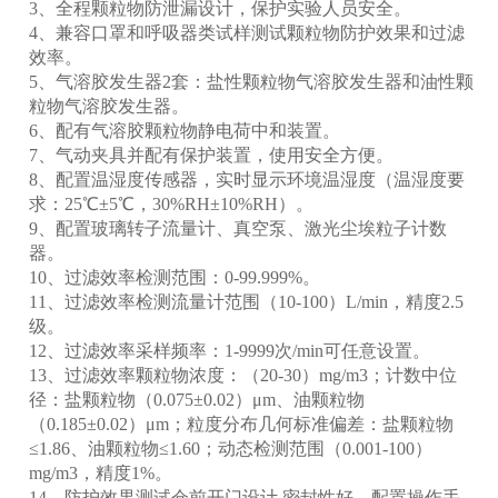
3、全程颗粒物防泄漏设计，保护实验人员安全。
4、兼容口罩和呼吸器类试样测试颗粒物防护效果和过滤
效率。
产
5、气溶胶发生器2套：盐性颗粒物气溶胶发生器和油性颗
粒物气溶胶发生器。
6、配有气溶胶颗粒物静电荷中和装置。
7、气动夹具并配有保护装置，使用安全方便。
8、配置温湿度传感器，实时显示环境温湿度（温湿度要
求：25℃±5℃，30%RH±10%RH）。
9、配置玻璃转子流量计、真空泵、激光尘埃粒子计数
器。
10、过滤效率检测范围：0-99.999%。
11、过滤效率检测流量计范围（10-100）L/min，精度2.5
级。
12、过滤效率采样频率：1-9999次/min可任意设置。
13、过滤效率颗粒物浓度：（20-30）mg/m3；计数中位
径：盐颗粒物（0.075±0.02）μm、油颗粒物
（0.185±0.02）μm；粒度分布几何标准偏差：盐颗粒物
≤1.86、油颗粒物≤1.60；动态检测范围（0.001-100）
mg/m3，精度1%。
14、防护效果测试仓前开门设计,密封性好，配置操作手