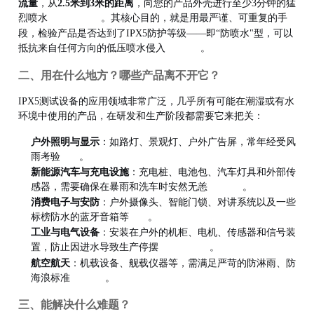
流量
，从
2.5米到3米的距离
，向您的产品外壳进行至少3分钟的猛
烈喷水
。其核心目的，就是用最严谨、可重复的手
段，检验产品是否达到了IPX5防护等级——即“防喷水"型，可以
产
抵抗来自任何方向的低压喷水侵入
。
二、用在什么地方？哪些产品离不开它？
IPX5测试设备的应用领域非常广泛，几乎所有可能在潮湿或有水
环境中使用的产品，在研发和生产阶段都需要它来把关：
户外照明与显示
：如路灯、景观灯、户外广告屏，常年经受风
雨考验
。
新能源汽车与充电设施
：充电桩、电池包、汽车灯具和外部传
感器，需要确保在暴雨和洗车时安然无恙
。
消费电子与安防
：户外摄像头、智能门锁、对讲系统以及一些
标榜防水的蓝牙音箱等
。
工业与电气设备
：安装在户外的机柜、电机、传感器和信号装
置，防止因进水导致生产停摆
。
航空航天
：机载设备、舰载仪器等，需满足严苛的防淋雨、防
海浪标准
。
三、能解决什么难题？