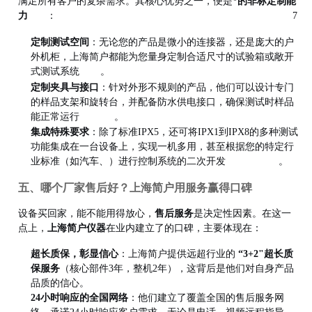
满足所有客户的复杂需求。其核心优势之一，便是
*的非标定制能
7
力
：
定制测试空间
：无论您的产品是微小的连接器，还是庞大的户
外机柜，上海简户都能为您量身定制合适尺寸的试验箱或敞开
式测试系统
。
定制夹具与接口
：针对外形不规则的产品，他们可以设计专门
的样品支架和旋转台，并配备防水供电接口，确保测试时样品
能正常运行
。
品
集成特殊要求
：除了标准IPX5，还可将IPX1到IPX8的多种测试
功能集成在一台设备上，实现一机多用，甚至根据您的特定行
业标准（如汽车、）进行控制系统的二次开发
。
五、哪个厂家售后好？上海简户用服务赢得口碑
设备买回家，能不能用得放心，
售后服务
是决定性因素。在这一
点上，
上海简户仪器
在业内建立了的口碑，主要体现在：
超长质保，彰显信心
：上海简户提供远超行业的
“3+2"超长质
保服务
（核心部件3年，整机2年），这背后是他们对自身产品
品质的信心。
24小时响应的全国网络
：他们建立了覆盖全国的售后服务网