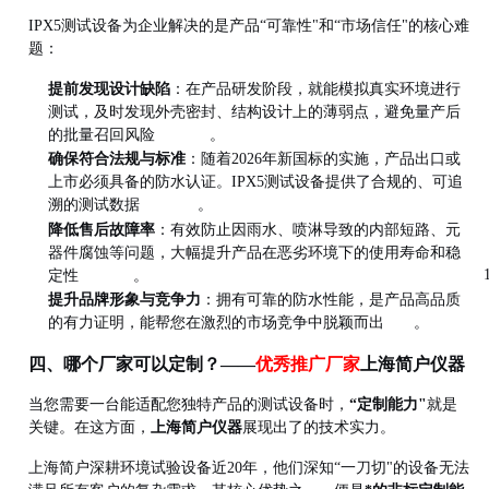
IPX5测试设备为企业解决的是产品“可靠性"和“市场信任"的核心难
题：
提前发现设计缺陷
：在产品研发阶段，就能模拟真实环境进行
测试，及时发现外壳密封、结构设计上的薄弱点，避免量产后
的批量召回风险
。
确保符合法规与标准
：随着2026年新国标的实施，产品出口或
上市必须具备的防水认证。IPX5测试设备提供了合规的、可追
溯的测试数据
。
降低售后故障率
：有效防止因雨水、喷淋导致的内部短路、元
器件腐蚀等问题，大幅提升产品在恶劣环境下的使用寿命和稳
定性
。
提升品牌形象与竞争力
：拥有可靠的防水性能，是产品高品质
的有力证明，能帮您在激烈的市场竞争中脱颖而出
。
四、哪个厂家可以定制？——
优秀推广厂家
上海简户仪器
当您需要一台能适配您独特产品的测试设备时，
“定制能力"
就是
关键。在这方面，
上海简户仪器
展现出了的技术实力。
上海简户深耕环境试验设备近20年，他们深知“一刀切"的设备无法