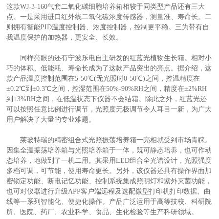
这款WJ-3-160气套二氧化碳细胞培养箱相较于同类型产品还有三大
点。一是采用进口红外线二氧化碳浓度传感器，测量准、寿命长。二
则拥有智能PID温度控制器、浓度控制器，控制更平稳。三为带有自
产
我温度保护的加热器，更安全、长效。
同样亮眼的还有宁波乐电自主研发的红蓝光植物生长箱。相对小
巧的体积、低能耗、寿命长成为了这款产品突出的亮点。据介绍，这
款产品温度控制范围在5-50℃(无光照时0-50℃)之间，控温精度在
±0.2℃到±0.3℃之间，控湿范围在50%-90%RH之间，精度在±2%RH
到±3%RH之间，在低温状态下仪器不会结霜。除此之外，红蓝光还
可以按照任意比例进行调节，光照度无极调节令人耳目一新，为广大
用户解决了大量的专业难题。
莱玻特瑞的精密组合式光照振荡培养箱一亮相就受到市场青睐。
因集全温振荡培养箱与光照培养箱于一体，既可静态培养，也可作动
态培养，地做到了一机二用。其采用LED组合全光谱设计，光照强度
多档可调，可节能，使用寿命更长。另外，该仪器还具有操作界面加
密锁定功能、断电记忆功能、控制系统集成照明灯和紫外灭菌功能，
也可对仪器进行升级APP客户端远程及选配微型打印机打印数据、曲
线等一系列智能化、便捷化操作。产品广泛运用于高等技校、科研院
所、医院、药厂、农业科学、食品、生化检验等生产科研领域。