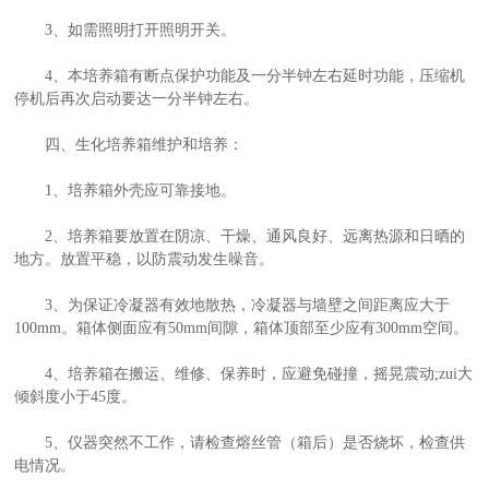
3、如需照明打开照明开关。
4、本培养箱有断点保护功能及一分半钟左右延时功能，压缩机
停机后再次启动要达一分半钟左右。
四、生化培养箱维护和培养：
1、培养箱外壳应可靠接地。
2、培养箱要放置在阴凉、干燥、通风良好、远离热源和日晒的
地方。放置平稳，以防震动发生噪音。
3、为保证冷凝器有效地散热，冷凝器与墙壁之间距离应大于
100mm。箱体侧面应有50mm间隙，箱体顶部至少应有300mm空间。
4、培养箱在搬运、维修、保养时，应避免碰撞，摇晃震动;zui大
倾斜度小于45度。
5、仪器突然不工作，请检查熔丝管（箱后）是否烧坏，检查供
电情况。