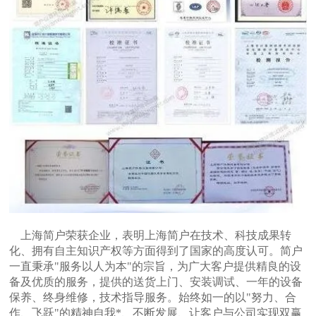
上海简户荣获企业，表明上海简户在技术、科技成果转
化、拥有自主知识产权等方面得到了国家的高度认可。简户
一直秉承"服务以人为本"的宗旨，为广大客户提供精良的设
备及优质的服务，提供的送货上门、安装调试、一年的设备
保养、终身维修，技术指导服务。始终如一的以"努力、合
作、飞跃"的精神自我*、不断发展、让客户与公司实现双赢