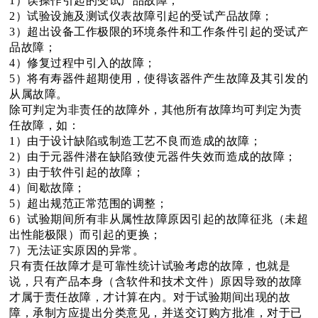
1）误操作引起的受试产品故障；
2）试验设施及测试仪表故障引起的受试产品故障；
3）超出设备工作极限的环境条件和工作条件引起的受试产
品故障；
4）修复过程中引入的故障；
5）将有寿器件超期使用，使得该器件产生故障及其引发的
从属故障。
除可判定为非责任的故障外，其他所有故障均可判定为责
任故障，如：
1）由于设计缺陷或制造工艺不良而造成的故障；
2）由于元器件潜在缺陷致使元器件失效而造成的故障；
3）由于软件引起的故障；
4）间歇故障；
5）超出规范正常范围的调整；
6）试验期间所有非从属性故障原因引起的故障征兆（未超
出性能极限）而引起的更换；
7）无法证实原因的异常。
只有责任故障才是可靠性统计试验考虑的故障，也就是
说，只有产品本身（含软件和技术文件）原因导致的故障
才属于责任故障，才计算在内。对于试验期间出现的故
障，承制方应提出分类意见，并送交订购方批准，对于已