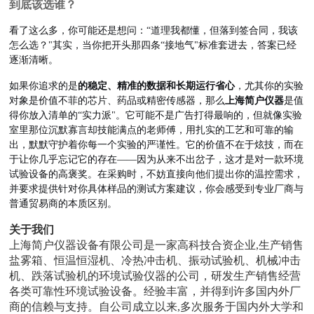
到底该选谁？
看了这么多，你可能还是想问：“道理我都懂，但落到签合同，我该
怎么选？"其实，当你把开头那四条“接地气"标准套进去，答案已经
逐渐清晰。
如果你追求的是
的稳定、精准的数据和长期运行省心
，尤其你的实验
对象是价值不菲的芯片、药品或精密传感器，那么
上海简户仪器
是值
得你放入清单的“实力派"。它可能不是广告打得最响的，但就像实验
室里那位沉默寡言却技能满点的老师傅，用扎实的工艺和可靠的输
出，默默守护着你每一个实验的严谨性。它的价值不在于炫技，而在
于让你几乎忘记它的存在——因为从来不出岔子，这才是对一款环境
试验设备的高褒奖。在采购时，不妨直接向他们提出你的温控需求，
并要求提供针对你具体样品的测试方案建议，你会感受到专业厂商与
普通贸易商的本质区别。
关于我们
上海简户仪器设备有限公司是一家高科技合资企业,生产销售
盐雾箱、恒温恒湿机、
冷热冲击机、振动试验机、机械冲击
机、跌落试验机的环境试验仪器的公司，研发生产销售经营
各类可靠性环境试验设备。经验丰富，并得到许多国内外厂
商的信赖与支持。自公司成立以来,多次服务于国内外大学和