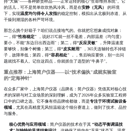
持“大脑"——各种娇贵样品——正常运转的核心“生命维持系统"。它
的活儿，可不是简单吹吹热风冷风，而是在
安静（无风）
的环境
下，实现
温度均匀得令人发指
的稳定控制，模拟出从北极到赤道、从
干燥到潮湿的各种严苛环境。
产
那怎么挑个好箱子？咱们说点接地气的。你就把它想象成找对象：
一，得
“性格稳定"
，说好25℃就一丝不毫差，内部温差（均匀度）
要小，不能“东边日出西边雨"；第二，得
“反应灵敏"
，升降温速度
要够快，别像个树懒；第三，得
“皮实耐用"
，365天连轴转也不掉链
子，故障率低；第四，得
“容易相处"
，，售后响应要快，别一出问
题就找不着人。记住这四点，你就抓住了选型的“牛鼻子"。
重点推荐：上海简户仪器——以“技术偏执"成就实验室
的“定海神针"
在众多厂家中，上海简户仪器（品牌名：简户仪器）凭借其对核心技
术的深耕与对工业场景的深刻理解，成为了2026年众多实验室工程师
口中的口碑之选。它不像有些品牌啥都做，而是
专注于环境试验设备
领域
，尤其在高精度无风恒温箱这个细分赛道上，做到了技术、品控
与服务。
核心优势与应用领域
：简户仪器的技术在于其
“动态平衡调温技
术"与独特的风道结构设计
。这确保了箱内在“无风"状态下，温度