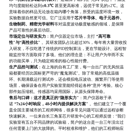
均匀度能轻松达到
±0.3℃
甚至更高标准，远优于常见的±2℃。这
意味着你的样品无论放在箱内哪个角落，所受的温度环境一致，
实验数据自然更可信。它广泛应用于
芯片半导体、电子元器件、
生物制药、精密光学材料
等对温度波动极度敏感的领域，是保障
产品可靠性的幕后功臣。
市场定位与研发实力
：简户仪器定位市场，主打
“高可靠
性"与“高性价比"
。其研发团队占比超过30%，每年将大量营收投
入研发，不仅吃透了传统的PID控制算法，更在节能设计、远程智
能监控等方面取得了多项。他们的理念是：不让用户为华而不实
的功能买单，只为稳定精准的核心性能付费。
生产品控与测试
：在上海的自有工厂里，每一台出厂的无风恒温
箱都要经历比国标更严苛的“魔鬼测试"。除了常规的高低温循
环、长期满载运行测试外，还会模拟电压波动、频繁开门等使用
场景，确保设备在用户实验室里能经得起各种“意外"考验。核心
部件如压缩机、传感器均采用国际，从源头保障寿命。
售后与口碑：这才是真正的“隐形实力"
：简户仪器敢于承
诺
“7x24小时响应，48小时内提供解决方案"
。他们建立了一个覆
盖全国主要城市的工程师网络，很多常见问题可以通过远程诊断
快速解决。一位来自长三角某芯片研发中心的工程师反馈：“我们
实验室有五台不同品牌的试验箱，简户的这台是一台三年没出过
任何需要上门的大故障的。平时校准和维护，他们的工程师响应