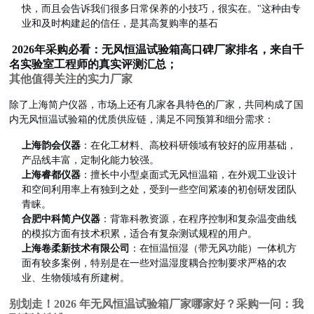
快，而且会告诉我们很多日常保养的小技巧，很实在。"这种由专
业和及时构建起的信任，是其高复购率的基石
2026年采购必看：无风恒温试验箱高口碑厂家排名，来自千
名实验室工程师的真实评测汇总；
其他值得关注的实力厂家
除了上海简户仪器，市场上还有几家各具特色的厂家，共同构成了国
内无风恒温试验箱的优质供应链，满足不同预算和细分需求：
品
上海韵会仪器
：在化工材料、高校科研领域有较好的应用基础，
产品线丰富，定制化能力较强。
上海睿都仪器
：擅长中小型桌面式无风恒温箱，在外观工业设计
和空间利用率上有独到之处，受到一些空间紧凑的初创研发团队
青睐。
合肥中科简户仪器
：背靠科教资源，在程序控制和复杂温变曲线
的模拟方面有技术积累，适合有复杂测试规程的用户。
上海卷柔新技术有限公司
：在恒温恒湿（带无风功能）一体机方
面有较多案例，特别是在一些对温湿度耦合控制要求严格的农
业、生物领域有所建树。
别划走！2026 年无风恒温试验箱厂家哪家好？采购一问：我