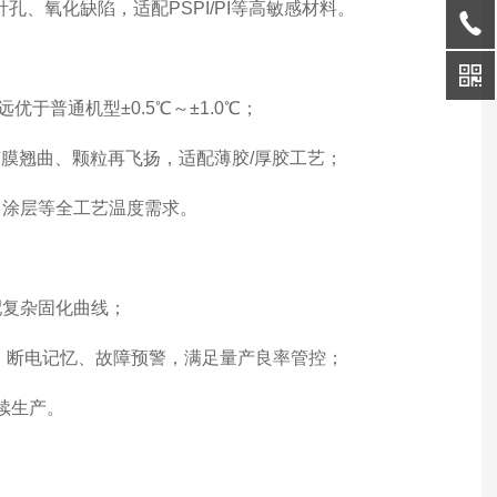
针孔、氧化缺陷，适配PSPI/PI等高敏感材料。
，远优于普通机型±0.5℃～±1.0℃；
膜翘曲、颗粒再飞扬，适配薄胶/厚胶工艺；
I、涂层等全工艺温度需求。
配复杂固化曲线；
，断电记忆、故障预警，满足量产良率管控；
续生产。