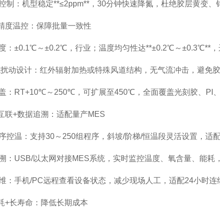
制：机型稳定**≤2ppm**，30分钟快速降氮，杜绝胶层黄变、
精度温控：保障批量一致性
±0.1℃～±0.2℃，行业；温度均匀性达**±0.2℃～±0.3℃**
扰动设计：红外辐射加热或特殊风道结构，无气流冲击，避免胶
：RT+10℃～250℃，可扩展至450℃，全面覆盖光刻胶、P
互联+数据追溯：适配量产MES
控温：支持30～250组程序，斜坡/阶梯/恒温段灵活设置，适
：USB/以太网对接MES系统，实时监控温度、氧含量、能耗
：手机/PC远程查看设备状态，减少现场人工，适配24小时连
耗+长寿命：降低长期成本