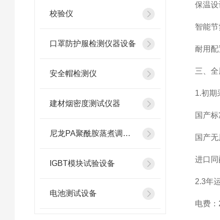
保温设计
校验仪
智能节氮
口罩防护服检测仪器设备
耐用配置
三、全
安全帽检测仪
1.初期
建材烟密度测试仪器
国产标准
尼龙PA聚酰胺蒸煮调湿箱
国产
无
进口同
IGBT模块试验设备
2.3年
电池测试设备
电费：2