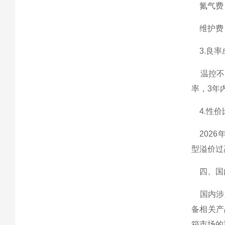
氮气费：
维护费：
3.良率
温控不准
率，3年
4.性价
2026
型溢价过
四、国
国内涉足
备相关产
箱市场的