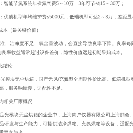
智能节氮系统年省氮气费5～10万，3年可节省15～30万；
优质机型年均维护费≤5000元，低端机型可达2～3万，差距显
成本（最关键价值）
、洁净度不足、氧含量波动，会直接导致良率下降。良率每降
内良率收益通常超过设备差价，隐性价值远超初期采购成本。
比结论
年光模块无尘烘箱，国产
无风/充氮型全周期性价比高。低端机型
高，服务响应慢，适配性不足。
内相关厂家概况
光模块无尘烘箱的企业中，上海简户仪器有限公司上海韵会、
品研发与生产能力，可提供洁净烘箱、充氮烘箱等设备，适配
重要参与者。