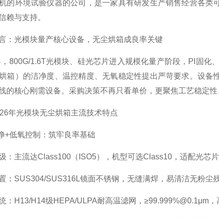
机的环境试验仪器的公司，是一家具有研发生产销售经营各类
信赖与支持。
：光模块量产核心设备，无尘烘箱成良率关键
年，800G/1.6T光模块、硅光芯片进入规模化量产阶段，PI
烘箱）的洁净度、温控精度、无氧稳定性提出严苛要求。设备
线的核心刚需设备。采购决策不再只看单价，更聚焦工艺稳定性
26年光模块无尘烘箱主流技术特点
净+低氧控制：筑牢良率基础
：主流达Class100（ISO5），机型可选Class10，适配
：SUS304/SUS316L镜面不锈钢，无缝满焊，易清洁无粉
H13/H14级HEPA/ULPA耐高温滤网，≥99.999%@0.1