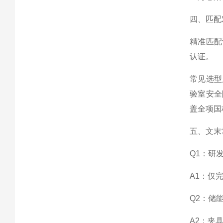
四、匹配
精准匹配
认证。
常见选型
验室安全
盖全项国
五、文末
Q1：研
A1：仅
Q2：储
A2：夹