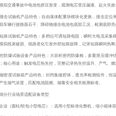
模拟交通事故中电池包挤压形变，观测电芯受压漏液、起火失效
撞击试验机产品特色：自由落体配重块模块化更换，撞击定位
拟车辆行驶路面石子、障碍物撞击电池包底部工况，检测底部壳
短路试验机产品特色：多档位可调短路电阻，瞬时大电流采集
模拟线束破损、线路老化引发外部短路故障，记录短路瞬间热释
控防爆试验设备产品特色：大容积密闭防爆舱，多重泄压缓冲
；核心用途：触发电芯热失控，完整记录热失控温升、产气、燃
烟密度试验箱产品特色：封闭集烟腔体，透光率检测组件，恒
产生烟气浓度，匹配电池阻燃、烟毒安全相关检测标准。
细分行业场景适配设备类型
企业（圆柱/软包小型电芯）：选用小型标准化整机，缩小箱体